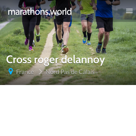
marathons.world
Cross roger delannoy
France
Nord Pas de Calais