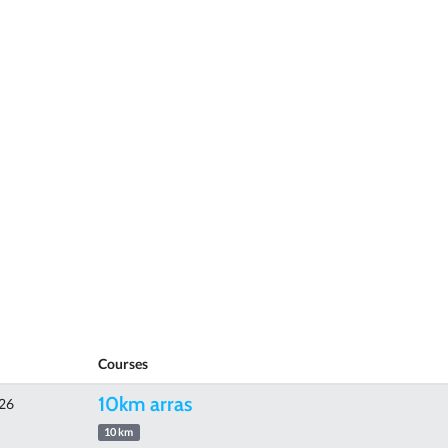
Courses
10km arras
026
10 km