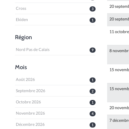
20 septem
Cross
3
20 septem
Ekiden
1
11 octobr
Région
Nord Pas de Calais
9
8 novembr
Mois
15 novemb
Août 2026
1
15 novemb
Septembre 2026
2
Octobre 2026
1
20 novemb
Novembre 2026
4
7 décembr
Décembre 2026
1