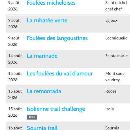
Foulées micheloises
9 août
Saint michel
2026
chef chef
La rubatée verte
9 août
Lajoux
2026
Foulées des langoustines
9 août
Locmiquelic
2026
La marinade
14 août
Sainte marie
2026
Les foulées du val d'amour
15 août
Mont sous
2026
vaudrey
La remontada
15 août
Rodes
2026
Isolienne trail challenge
15 août
Isola
2026
Trail
Sournia trail
16 août
Sournia