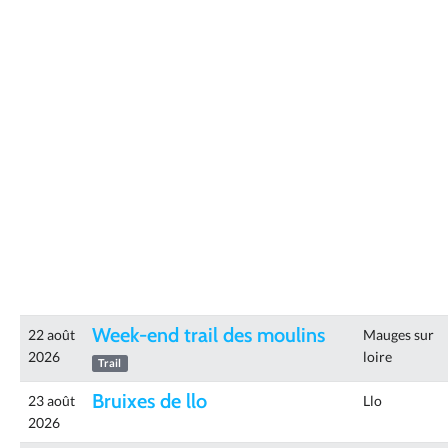
Week-end trail des moulins
22 août
Mauges sur
2026
loire
Trail
Bruixes de llo
23 août
Llo
2026