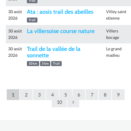
Trail
Ata : aosis trail des abeilles
30 août
Villey saint
2026
etienne
Trail
La villersoise course nature
30 août
Villers
2026
bocage
Trail de la vallée de la
30 août
Le grand
sonnette
2026
madieu
10 km
5 km
Trail
1
2
3
4
5
6
7
8
9
10