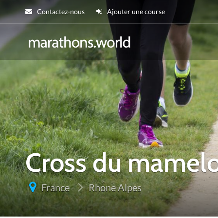
Contactez-nous
Ajouter une course
marathons.wor
Cross du mamel
France
Rhone Alpes