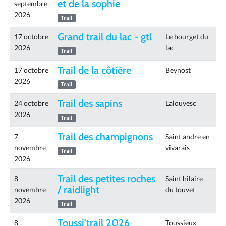
et de la sophie
septembre
2026
Trail
Grand trail du lac - gtl
17 octobre
Le bourget du
2026
lac
Trail
Trail de la côtière
17 octobre
Beynost
2026
Trail
Trail des sapins
24 octobre
Lalouvesc
2026
Trail
Trail des champignons
7
Saint andre en
novembre
vivarais
Trail
2026
Trail des petites roches
8
Saint hilaire
/ raidlight
novembre
du touvet
2026
Trail
Toussi'trail 2026
8
Toussieux