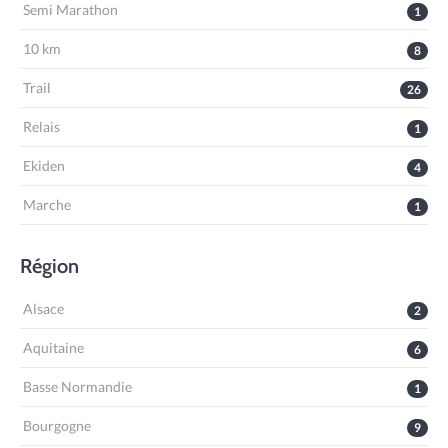
Semi Marathon
1
10 km
8
Trail
26
Relais
1
Ekiden
4
Marche
1
Région
Alsace
2
Aquitaine
6
Basse Normandie
1
Bourgogne
9