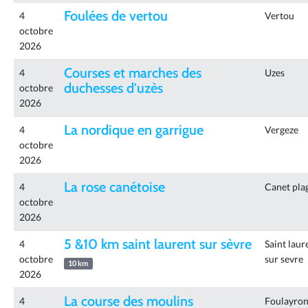
Foulées de vertou
4
Vertou
octobre
2026
Courses et marches des
4
Uzes
duchesses d'uzès
octobre
2026
La nordique en garrigue
4
Vergeze
octobre
2026
La rose canétoise
4
Canet pla
octobre
2026
5 &10 km saint laurent sur sèvre
4
Saint laur
octobre
sur sevre
10 km
2026
La course des moulins
4
Foulayro