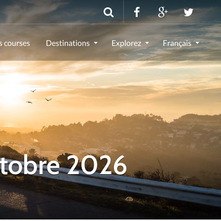
s courses
Destinations
Explorez
Français
ctobre 2026