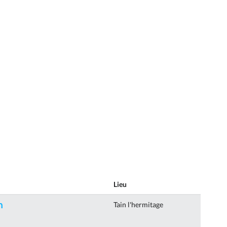
Lieu
h
Tain l'hermitage