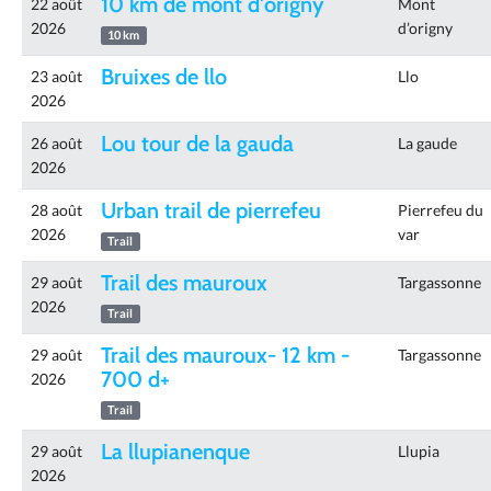
10 km de mont d'origny
22 août
Mont
2026
d’origny
10 km
Bruixes de llo
23 août
Llo
2026
Lou tour de la gauda
26 août
La gaude
2026
Urban trail de pierrefeu
28 août
Pierrefeu du
2026
var
Trail
Trail des mauroux
29 août
Targassonne
2026
Trail
Trail des mauroux- 12 km -
29 août
Targassonne
700 d+
2026
Trail
La llupianenque
29 août
Llupia
2026