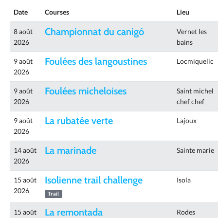
Date
Courses
Lieu
Championnat du canigó
8 août
Vernet les
2026
bains
Foulées des langoustines
9 août
Locmiquelic
2026
Foulées micheloises
9 août
Saint michel
2026
chef chef
La rubatée verte
9 août
Lajoux
2026
La marinade
14 août
Sainte marie
2026
Isolienne trail challenge
15 août
Isola
2026
Trail
La remontada
15 août
Rodes