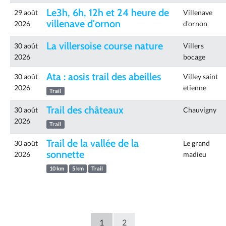
Le3h, 6h, 12h et 24 heure de
29 août
Villenave
villenave d'ornon
2026
d'ornon
La villersoise course nature
30 août
Villers
2026
bocage
Ata : aosis trail des abeilles
30 août
Villey saint
2026
etienne
Trail
Trail des châteaux
30 août
Chauvigny
2026
Trail
Trail de la vallée de la
30 août
Le grand
sonnette
2026
madieu
10 km
5 km
Trail
1
2