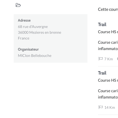
Cette cour
Adresse
Trail
68 rue d'Auvergne
Course HS n
36000
Mezieres en brenne
France
Course cari
inflammatoi
Organisateur
MICIon Bellebouche
7 Km
Trail
Course HS n
Course cari
inflammatoi
14 Km