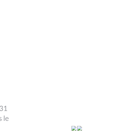
 31
 le