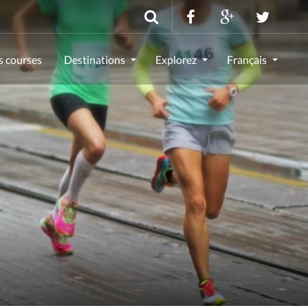
s courses
Destinations
Explorez
Français