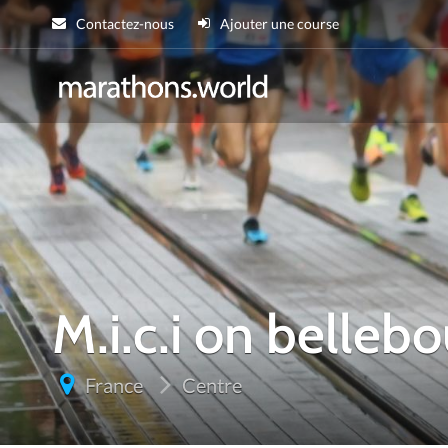
Contactez-nous
Ajouter une course
marathons.wor
M.i.c.i on belleb
France
Centre