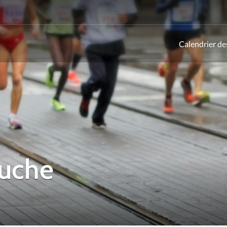
Calendrier de
ld
ouche