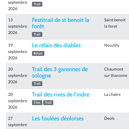
septembre
Trail
2026
Festitrail de st benoit la
13
Saint benoit
forêt
septembre
la foret
2026
Trail
Le relais des diables
19
Nouzilly
septembre
Relais
2026
Trail des 3 garennes de
20
Chaumont
sologne
septembre
sur tharonne
2026
Trail
Trail des rives de l'indre
20
La chatre
septembre
5 km
Trail
2026
Les foulées déoloises
27
Deols
septembre