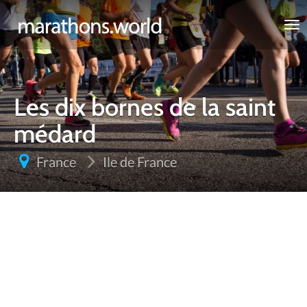
marathons.world
Les dix bornes de la saint
médard
France
Ile de France