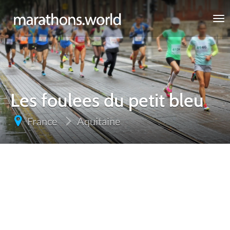
marathons.world
Les foulees du petit bleu
France
Aquitaine