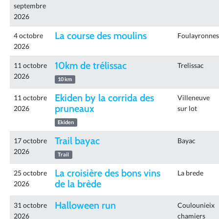
septembre
2026
La course des moulins
4 octobre
Foulayronnes
2026
10km de trélissac
11 octobre
Trelissac
2026
10 km
Ekiden by la corrida des
11 octobre
Villeneuve
pruneaux
2026
sur lot
Ekiden
Trail bayac
17 octobre
Bayac
2026
Trail
La croisière des bons vins
25 octobre
La brede
de la brède
2026
Halloween run
31 octobre
Coulounieix
2026
chamiers