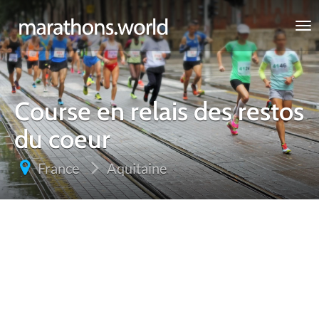
marathons.world
Course en relais des restos
du coeur
France
Aquitaine