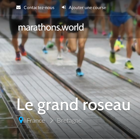
Contactez-nous
Ajouter une course
marathons.wor
Le grand roseau
France
Bretagne