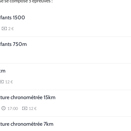
se se compose 5 épreuves :
nfants 1500
2 €
nfants 750m
km
12 €
ature chronométrée 15km
17:00
12 €
ature chronométrée 7km