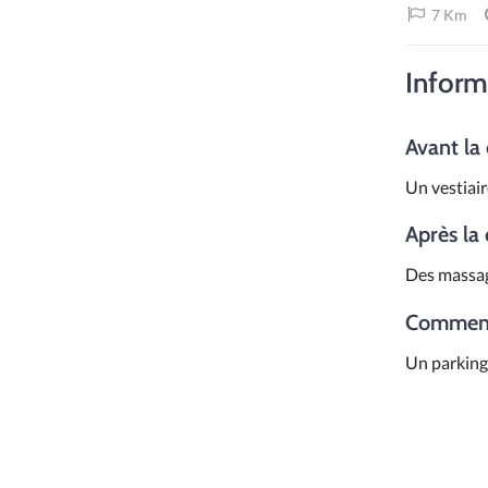
7 Km
Inform
Avant la
Un vestiair
Après la
Des massag
Comment 
Un parking 