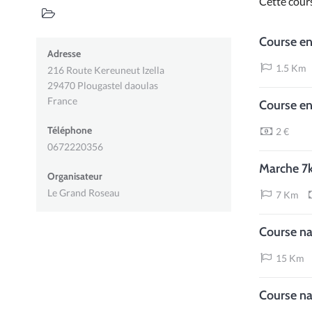
Cette cour
Course e
Adresse
1.5 Km
216 Route Kereuneut Izella
29470
Plougastel daoulas
France
Course e
Téléphone
2 €
0672220356
Marche 7
Organisateur
Le Grand Roseau
7 Km
Course n
15 Km
Course n