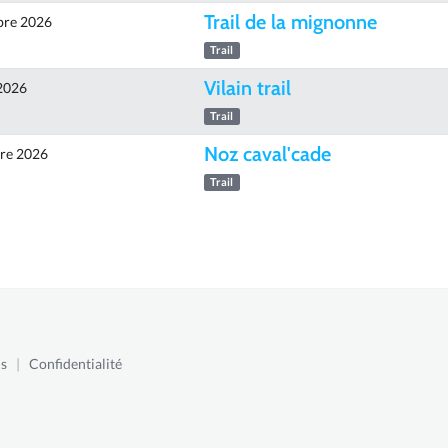
Trail de la mignonne
bre 2026
Trail
Vilain trail
2026
Trail
Noz caval'cade
re 2026
Trail
s
|
Confidentialité