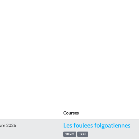
Courses
Les foulees folgoatiennes
bre 2026
10 km
Trail