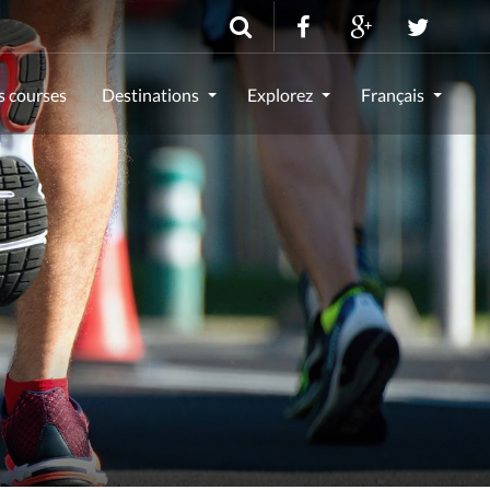
s courses
Destinations
Explorez
Français