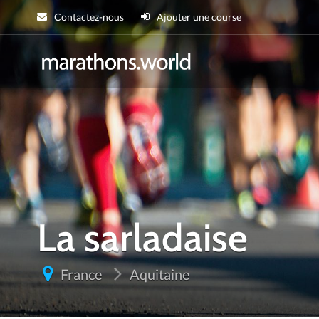
Contactez-nous
Ajouter une course
marathons.wor
La sarladaise
France
Aquitaine