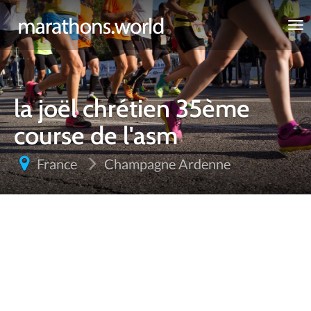
marathons.world
la joël chrétien 35ème
course de l'asm
France
Champagne Ardenne