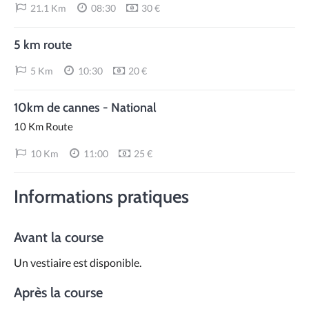
21.1 Km
08:30
30 €
5 km route
5 Km
10:30
20 €
10km de cannes - National
10 Km Route
10 Km
11:00
25 €
Informations pratiques
Avant la course
Un vestiaire est disponible.
Après la course