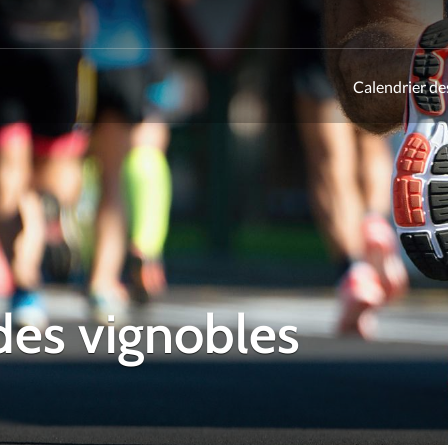
Calendrier de
ld
es vignobles