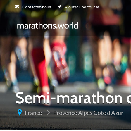
Contactez-nous
Ajouter une course
marathons.wor
Semi-marathon d
France
Provence Alpes Côte d'Azur