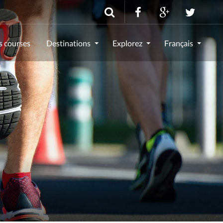
s courses
Destinations
Explorez
Français