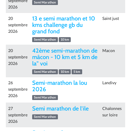
septembre
Semi Marathon
2026
13 e semi marathon et 10
20
Saint just
kms challenge gb du
septembre
grand fond
2026
Semi Marathon
10 km
42ème semi-marathon de
20
Macon
mâcon - 10 km et 5 km de
septembre
la" voi
2026
Semi Marathon
10 km
5 km
Semi-marathon la lou
26
Landivy
2026
septembre
2026
Semi Marathon
Semi marathon de l'ile
27
Chalonnes
septembre
sur loire
Semi Marathon
2026