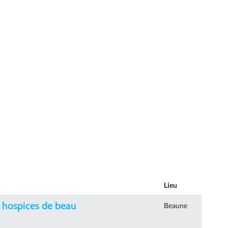
Lieu
 hospices de beau
Beaune