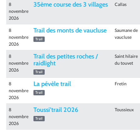
35ème course des 3 villages
8
Callas
novembre
2026
Trail des monts de vaucluse
8
Saumane de
novembre
vaucluse
Trail
2026
Trail des petites roches /
8
Saint hilaire
raidlight
novembre
du touvet
2026
Trail
La pévèle trail
8
Fretin
novembre
Trail
2026
Toussi'trail 2026
8
Toussieux
novembre
Trail
2026