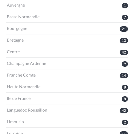
Auvergne
1
Basse Normandie
7
Bourgogne
21
Bretagne
13
Centre
42
Champagne Ardenne
9
Franche Comté
14
Haute Normandie
8
Ile de France
8
Languedoc Roussillon
42
Limousin
2
Lorraine
11