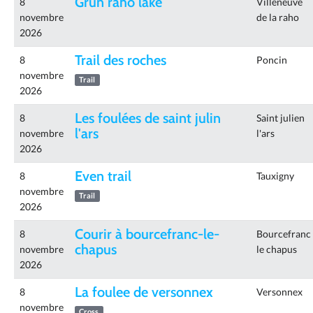
Grun raho lake
8
Villeneuve
novembre
de la raho
2026
Trail des roches
8
Poncin
novembre
Trail
2026
Les foulées de saint julin
8
Saint julien
l'ars
novembre
l'ars
2026
Even trail
8
Tauxigny
novembre
Trail
2026
Courir à bourcefranc-le-
8
Bourcefranc
chapus
novembre
le chapus
2026
La foulee de versonnex
8
Versonnex
novembre
Cross