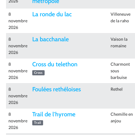
metropole
2026
La ronde du lac
8
Villeneuve
novembre
de la raho
2026
La bacchanale
8
Vaison la
novembre
romaine
2026
Cross du telethon
8
Charmont
novembre
sous
Cross
2026
barbuise
Foulées rethéloises
8
Rethel
novembre
2026
Trail de l'hyrome
8
Chemille en
novembre
anjou
Trail
2026