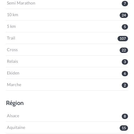
Semi Marathon
7
10 km
24
5 km
5
Trail
107
Cross
22
Relais
3
Ekiden
6
Marche
2
Région
Alsace
8
Aquitaine
15