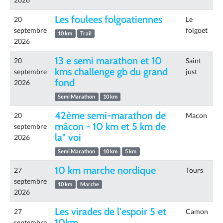
Les foulees folgoatiennes
20
Le
septembre
folgoet
10 km
Trail
2026
13 e semi marathon et 10
20
Saint
kms challenge gb du grand
septembre
just
fond
2026
Semi Marathon
10 km
42ème semi-marathon de
20
Macon
mâcon - 10 km et 5 km de
septembre
la" voi
2026
Semi Marathon
10 km
5 km
10 km marche nordique
27
Tours
septembre
10 km
Marche
2026
Les virades de l'espoir 5 et
27
Camon
10km
septembre