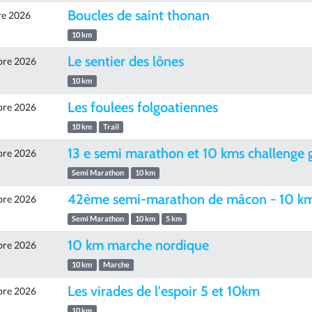
Boucles de saint thonan
re 2026
10 km
Le sentier des lônes
bre 2026
10 km
Les foulees folgoatiennes
bre 2026
10 km
Trail
13 e semi marathon et 10 kms challenge 
bre 2026
Semi Marathon
10 km
42ème semi-marathon de mâcon - 10 km 
bre 2026
Semi Marathon
10 km
5 km
10 km marche nordique
bre 2026
10 km
Marche
Les virades de l'espoir 5 et 10km
bre 2026
10 km