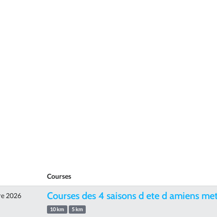
Courses
Courses des 4 saisons d ete d amiens me
re 2026
10 km
5 km