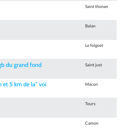
Saint thonan
Balan
Le folgoet
gb du grand fond
Saint just
et 5 km de la" voi
Macon
Tours
Camon