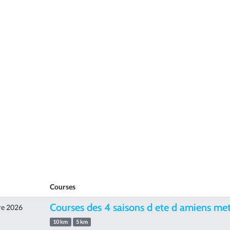
Courses
Courses des 4 saisons d ete d amiens me
re 2026
10 km
5 km