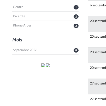
6 septemb
Centre
1
Picardie
2
20 septem
Rhone Alpes
2
20 septem
Mois
Septembre 2026
8
20 septem
20 septem
27 septem
27 septem