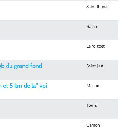
Saint thonan
Balan
Le folgoet
gb du grand fond
Saint just
et 5 km de la" voi
Macon
Tours
Camon