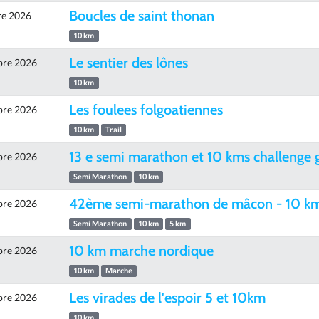
Boucles de saint thonan
re 2026
10 km
Le sentier des lônes
bre 2026
10 km
Les foulees folgoatiennes
bre 2026
10 km
Trail
13 e semi marathon et 10 kms challenge 
bre 2026
Semi Marathon
10 km
42ème semi-marathon de mâcon - 10 km 
bre 2026
Semi Marathon
10 km
5 km
10 km marche nordique
bre 2026
10 km
Marche
Les virades de l'espoir 5 et 10km
bre 2026
10 km