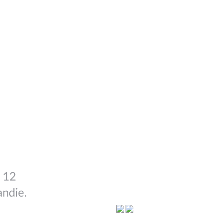
e 12
andie.