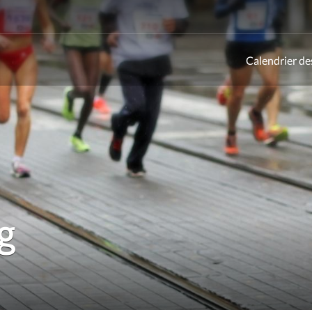
Calendrier de
ld
g