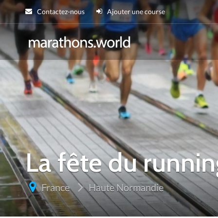
Contactez-nous
Ajouter une course
marathons.wor
La fête du runnin
France
Haute Normandie