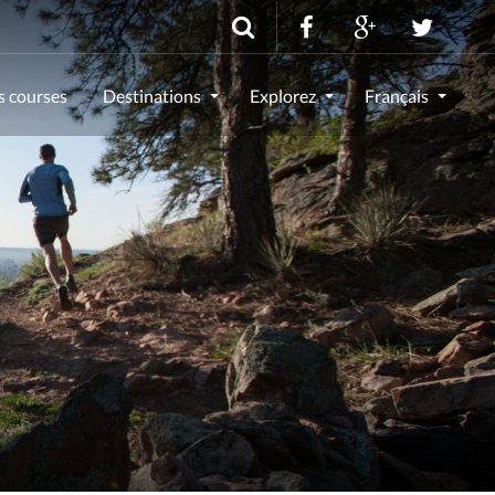
s courses
Destinations
Explorez
Français