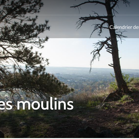
Calendrier de
ld
es moulins