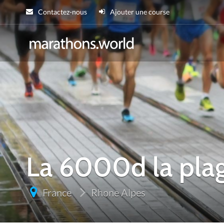
Contactez-nous
Ajouter une course
marathons.wor
La 6000d la pla
France
Rhone Alpes