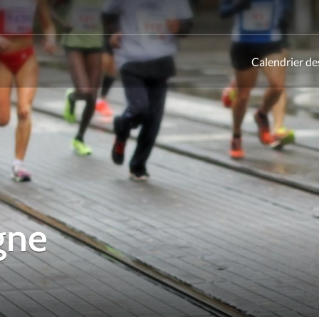
Calendrier de
ld
gne