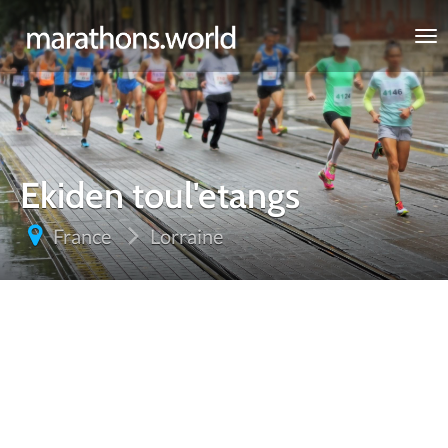
marathons.world
Ekiden toul'etangs
France
Lorraine