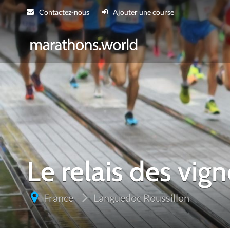
Contactez-nous
Ajouter une course
marathons.wor
Le relais des vig
France
Languedoc Roussillon