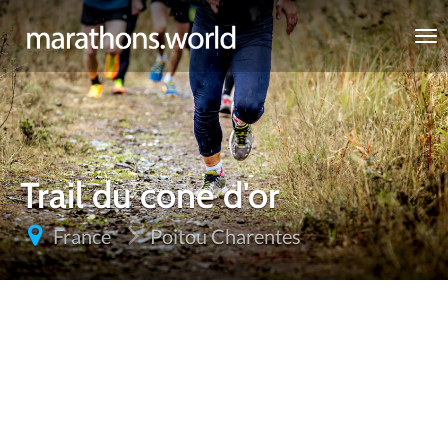
marathons.world
Trail du cone d'or
France
Poitou Charentes