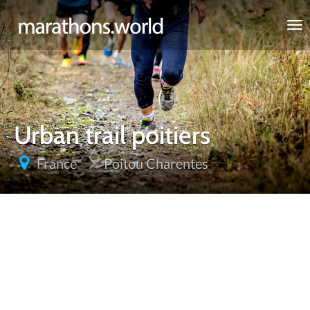
marathons.world
Urban trail poitiers
France
Poitou Charentes