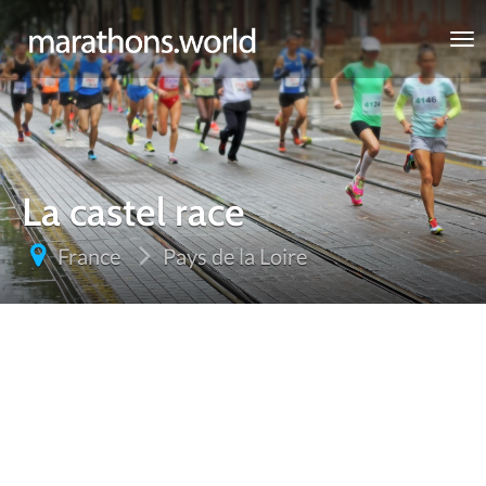
marathons.world
La castel race
France
Pays de la Loire