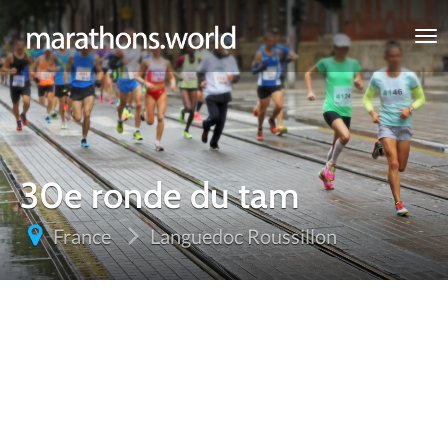
marathons.world
30e ronde du tam
France
Languedoc Roussillon