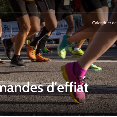
Calendrier de
ld
mandes d'effiat