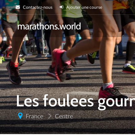
Contactez-nous
Ajouter une course
marathons.wor
Les foulees gour
France
Centre