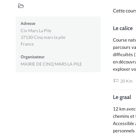
Cette cour
Adresse
Le calice
Cin Mars La Pile
37130
Cinq mars la pile
Course natu
France
parcours va
difficultés
Organisateur
en découvra
MAIRIE DE CINQ MARS LA PILE
exploser vo
20 Km
Le graal
12 km avec 
chemins et 
Accessible à
personnels 