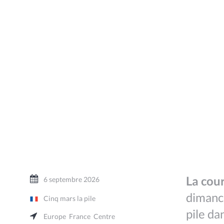
La cou
6 septembre 2026
dimanch
Cinq mars la pile
pile da
Europe
France
Centre