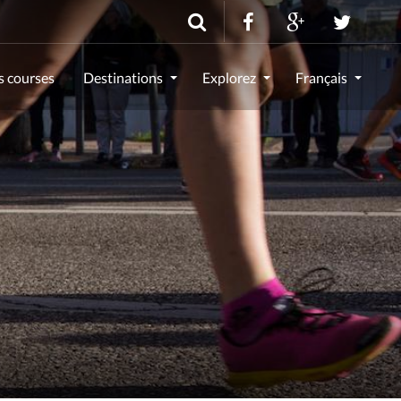
s courses
Destinations
Explorez
Français