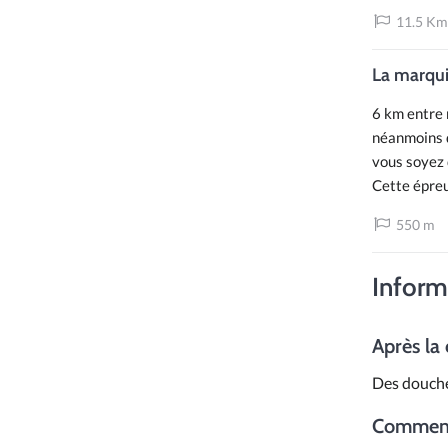
11.5 Km
La marqu
6 km entre 
néanmoins q
vous soyez 
Cette épreu
550 m
Inform
Après la
Des douche
Comment 