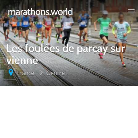
marathons.world
Les foulées de parçay sur
vienne
France
Centre