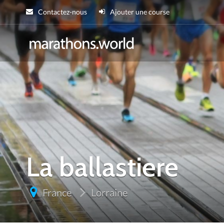
Contactez-nous
Ajouter une course
marathons.wor
La ballastiere
France
Lorraine