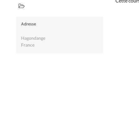
Cette cour
Adresse
Hagondange
France