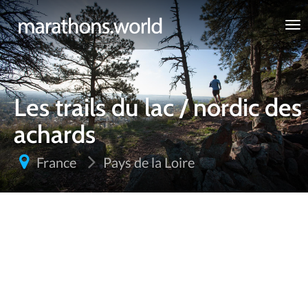
marathons.world
Les trails du lac / nordic des
achards
France
Pays de la Loire