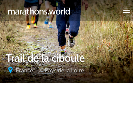
marathons.world
Trail de la ciboule
France
Pays de la Loire