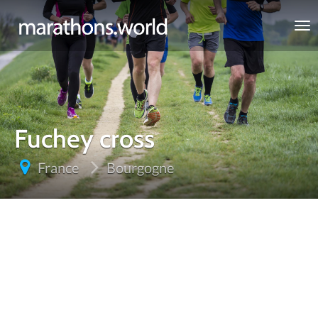
marathons.world
Fuchey cross
France
Bourgogne