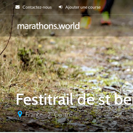
Contactez-nous
Ajouter une course
marathons.wor
Festitrail de st be
France
Centre