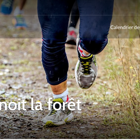
Calendrier de
ld
noit la forêt