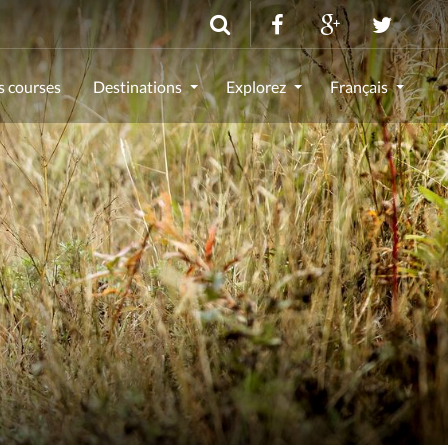
s courses
Destinations
Explorez
Français