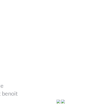
le
t benoit