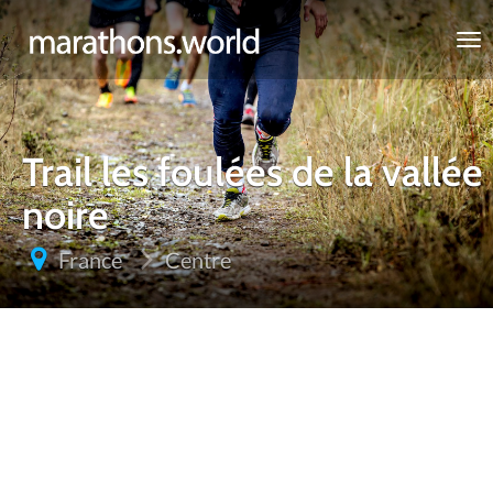
marathons.world
Trail les foulées de la vallée
noire
France
Centre