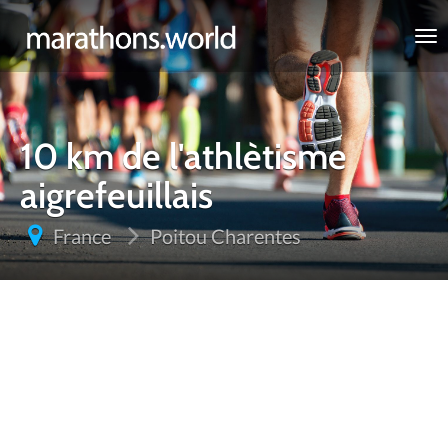
marathons.world
10 km de l'athlètisme
aigrefeuillais
France
Poitou Charentes