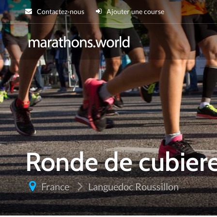
Contactez-nous
Ajouter une course
marathons.wor
Ronde de cubiere
France
Languedoc Roussillon