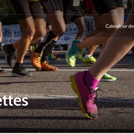
Calendrier de
ld
ttes