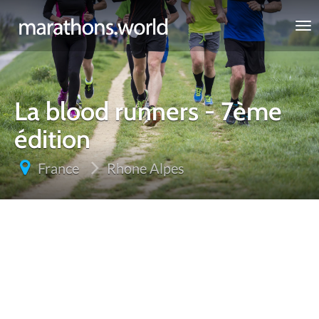
marathons.world
La blood runners - 7ème
édition
France
Rhone Alpes