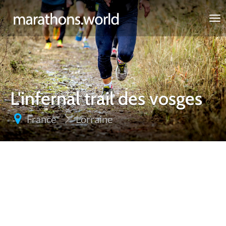
marathons.world
L'infernal trail des vosges
France
Lorraine