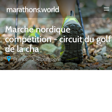
marathons.world
Marche nordique
compétition - circuit du golf
de la cha
France
Bourgogne