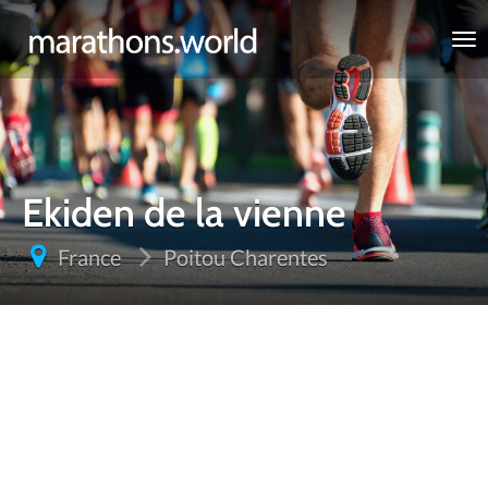
marathons.world
Ekiden de la vienne
France
Poitou Charentes