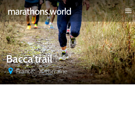
marathons.world
Bacca'trail
France
Lorraine